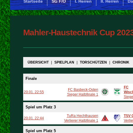
Startseite
SG F/O
I. Herren
II. Herren
D
Mahler-Haustechnik Cup 202
ÜBERSICHT
|
SPIELPLAN
|
TORSCHÜTZEN
|
CHRONIK
Finale
FC
FC Basbeck-Osten
20.01. 22:55
Wisc
Sieger Halbfinale 1
Siege
Spiel um Platz 3
TuRa Hechthausen
TSV G
20.01. 22:44
Verlierer Halbfinale 1
Verlie
Spiel um Platz 5