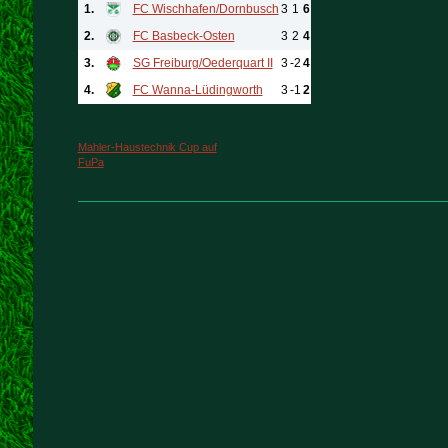
1.
FC Wischhafen/Dornbusch
3
1
6
2.
FC Basbeck-Osten
3
2
4
3.
SG Freiburg/Oederquart II
3
-2
4
4.
FC Wanna-Lüdingworth
3
-1
2
Mahler-Haustechnik Cup auf
FuPa