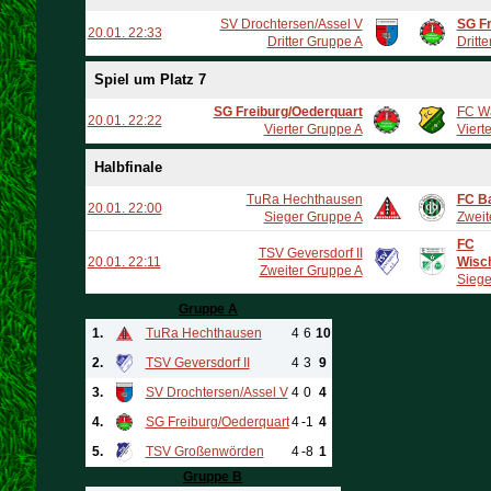
SV Drochtersen/Assel V
SG Fr
20.01. 22:33
Dritter Gruppe A
Dritt
Spiel um Platz 7
SG Freiburg/Oederquart
FC W
20.01. 22:22
Vierter Gruppe A
Viert
Halbfinale
TuRa Hechthausen
FC B
20.01. 22:00
Sieger Gruppe A
Zweit
FC
TSV Geversdorf II
20.01. 22:11
Wisc
Zweiter Gruppe A
Siege
Gruppe A
1.
TuRa Hechthausen
4
6
10
2.
TSV Geversdorf II
4
3
9
3.
SV Drochtersen/Assel V
4
0
4
4.
SG Freiburg/Oederquart
4
-1
4
5.
TSV Großenwörden
4
-8
1
Gruppe B