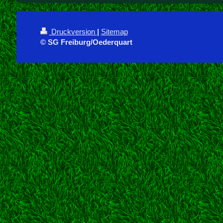
Druckversion
|
Sitemap
© SG Freiburg/Oederquart